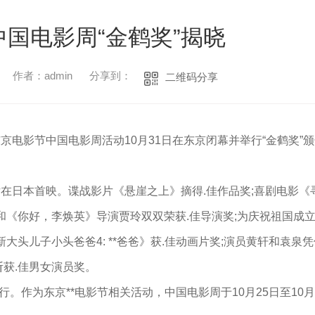
国电影周“金鹤奖”揭晓
作者：admin
分享到：
二维码分享
届东京电影节中国电影周活动10月31日在东京闭幕并举行“金鹤奖”
在日本首映。谍战影片《悬崖之上》摘得.佳作品奖;喜剧电影《
和《你好，李焕英》导演贾玲双双荣获.佳导演奖;为庆祝祖国成立1
新大头儿子小头爸爸4: **爸爸》获.佳动画片奖;演员黄轩和袁泉
斩获.佳男女演员奖。
日举行。作为东京**电影节相关活动，中国电影周于10月25日至10月