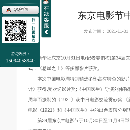
在
QQ咨询
东京电影节中
线
客
扫
一
服
扫
发布时间： 2021-11-01
更
精
彩
咨询热线：
新华社东京10月31日电(记者姜俏梅)第34
15094058940
式，《悬崖之上》等多部影片获奖。
本次中国电影周特别精选多部富有特色的影片
计》获得.受欢迎影片奖;《中国医生》导演刘伟强
周年而摄制的《1921》获中日电影交流贡献奖;《
电影《1921》和《中国医生》中的出色表演分别
第34届东京**电影节于10月30日至11月8