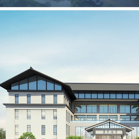
假区项目
凤县乡村振兴康养休闲项目
桢悦府景