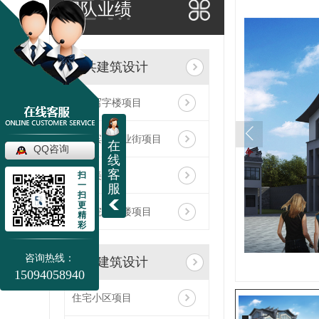
TEAM
团队业绩
公共建筑设计
西安写字楼项目
凤县滨河商业街项目
在
QQ咨询
线
客
庆阳美术馆
扫
一
服
扫
更
中医院门诊楼项目
精
彩
咨询热线：
住宅建筑设计
15094058940
住宅小区项目