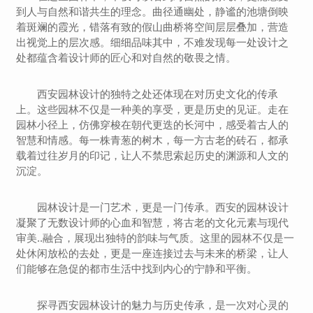
到人与自然和谐共生的理念。曲径通幽处，静谧的池塘倒映
着斑斓的霞光，错落有致的假山曲桥将空间层层叠加，营造
出视觉上的层次感。细细品味其中，不难发现每一处设计之
处都蕴含着设计师的匠心和对自然的敬畏之情。
西安园林设计的独特之处还体现在对历史文化的传承
上。这些园林不仅是一种美的享受，更是历史的见证。走在
园林小径上，仿佛穿梭在朝代更迭的长河中，感受着古人的
智慧和情感。每一株青葱的树木，每一方古老的砖石，都承
载着过往岁月的印记，让人不禁思索起历史的渊源和人文的
沉淀。
园林设计是一门艺术，更是一门传承。西安的园林设计
凝聚了无数设计师的心血和智慧，将古老的文化元素与现代
审美..融合，展现出独特的韵味与气质。这里的园林不仅是一
处休闲放松的去处，更是一座连接过去与未来的桥梁，让人
们能够在急促的都市生活中找到内心的宁静和平衡。
探寻西安园林设计的魅力与历史传承，是一次对心灵的